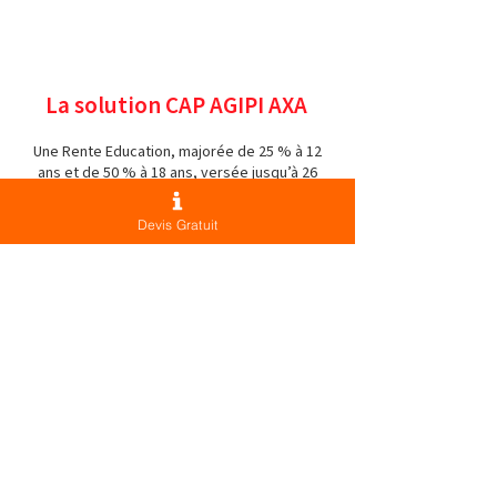
La solution CAP AGIPI AXA
Une Rente Education, majorée de 25 % à 12
ans et de 50 % à 18 ans, versée jusqu’à 26
ans, même si l’enfant ne poursuit pas
d’études. La rente éducation intègre la
Devis Gratuit
garantie « maladie ou accident grave des
enfants » de moins de 20 ans.
En savoir plus sur la mutuelle 
AXA pour professions libérales