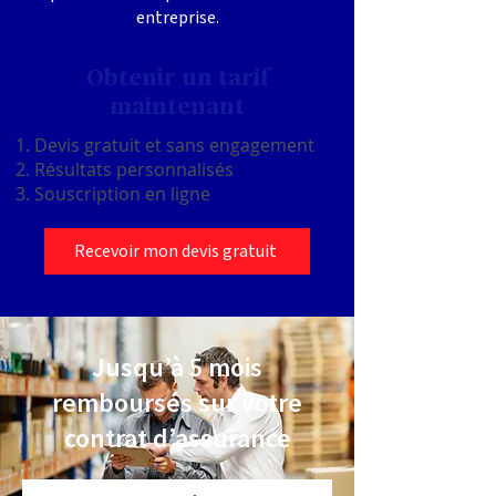
entreprise.
Obtenir un tarif
maintenant
Devis gratuit et sans engagement
Résultats personnalisés
Souscription en ligne
Recevoir mon devis gratuit
Jusqu’à 5 mois
remboursés sur votre
contrat d’assurance