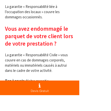
La garantie « Responsabilité liée à
l’occupation des locaux » couvre les
dommages occasionnés.​​​
Vous avez endommagé le
parquet de votre client lors
de votre prestation ?
La garantie « Responsabilité Civile » vous
couvre en cas de dommages corporels,
matériels ou immatériels causés à autrui
dans le cadre de votre activité.
Bon à savoir :
Notre garantie «
Responsabilité Civile » est conçue en
Devis Gratuit
fonction de chaque activité. Vous avez ainsi
la garantie d’être
bien assuré. Par exemple, si vous louez des
cycles dans le cadre de votre activité de