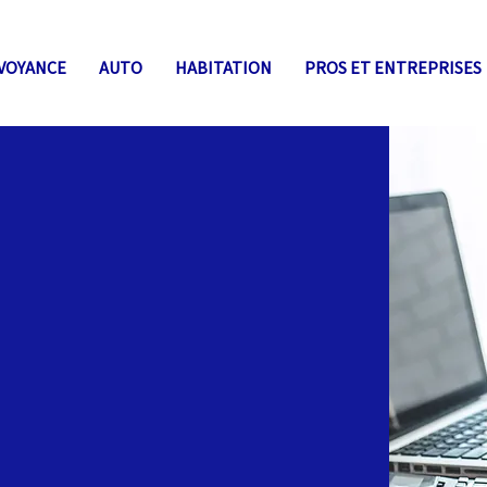
VOYANCE
AUTO
HABITATION
PROS ET ENTREPRISES
yance pour
ble
Comptables et des Commissaires aux
our le Commissaire aux Comptes et