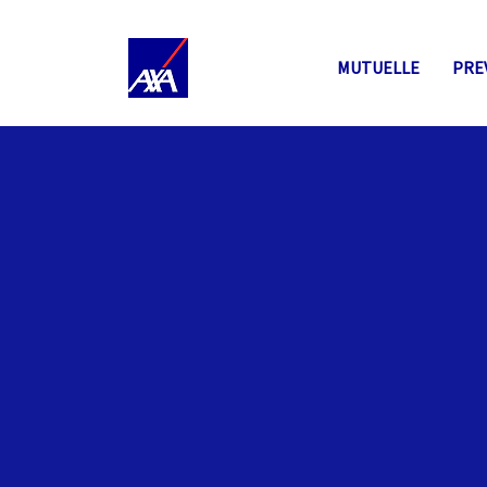
MUTUELLE
PRE
CAVEC - Prévo
Expert-Compta
La Caisse d’Assurance Vieillesse des Experts-
Comptes (CAVEC) : une protection financière p