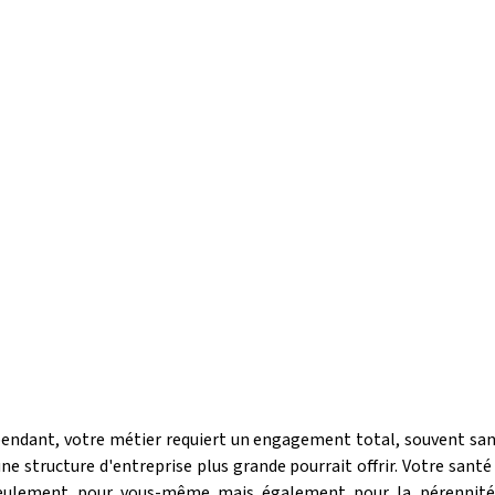
endant, votre métier requiert un engagement total, souvent sans 
une structure d'entreprise plus grande pourrait offrir. Votre santé 
seulement pour vous-même mais également pour la pérennité d