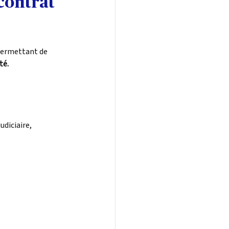
contrat 
 permettant de 
é. 
udiciaire, 