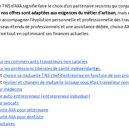
TNS d’AXA signifie faire le choix d’un partenaire reconnu qui conj
 
nos offres sont adaptées aux exigences du métier d'artisan
, mais 
accompagner l’évolution personnelle et professionnelle des trava
seau étendu de professionnels et une assistance dédiée, choisir AXA
risé tout en optimisant ses finances actuelles.
r les commerçants travailleurs non salariés
.
r les professions libérales de santé indépendant
e
s. 
t 
choisir sa mutuelle TNS chef d’entreprise en fonction de son prof
t r
ésilier et changer de mutuelle lorsque vous êtes travailleur non 
ur médecins
r auto entrepreneur (entrepreneur individuel)
ur avocats
té AXA pour vétérinaire
nté AXA pour dentiste
notaires