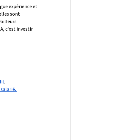
ugue expérience et 
elles sont 
illeurs 
, c'est investir 
il
. 
salarié. 