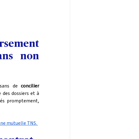
rsement 
ns non 
isans de 
concilier 
e des dossiers et à 
ités promptement, 
une mutuelle TNS. 