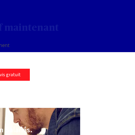
if maintenant
ement
is gratuit
n Salariés.