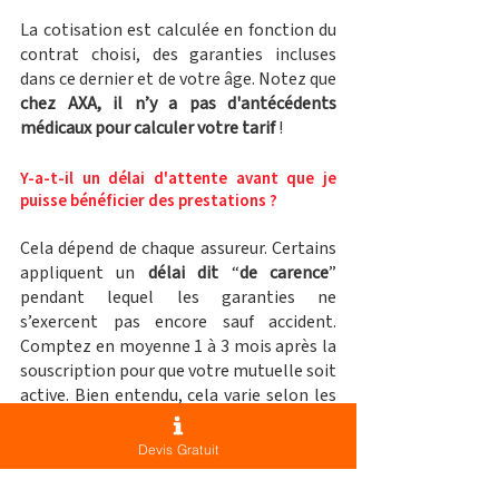
La cotisation est calculée en fonction du 
contrat choisi, des garanties incluses 
dans ce dernier et de votre âge. Notez que 
chez AXA, il n’y a pas d'antécédents 
médicaux pour calculer votre tarif 
!
Y-a-t-il un délai d'attente avant que je 
puisse bénéficier des prestations ?
Cela dépend de chaque assureur. Certains 
appliquent un 
délai dit
 “
de carence
” 
pendant lequel les garanties ne 
s’exercent pas encore sauf accident. 
Comptez en moyenne 1 à 3 mois après la 
souscription pour que votre mutuelle soit 
active. Bien entendu, cela varie selon les 
assureurs. Il est donc important de 
commencer à se renseigner sur les 
Devis Gratuit
mutuelles pour les retraités lors de votre 
départ à la retraite. Chez Axa, la date 