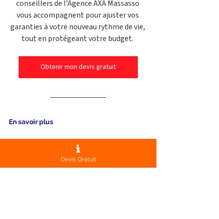
conseillers de l’Agence AXA Massasso 
vous accompagnent pour ajuster vos 
garanties à votre nouveau rythme de vie, 
tout en protégeant votre budget. 
Obtenir mon devis gratuit
En savoir plus 
Découvrez 
comment bien choisir 
votre mutuelle à l'heure de la 
Devis Gratuit
retraite
. 
Retrouvez
 les meilleures garanties 
santé adaptées aux jeunes seniors 
de 60 ans
. 
Optimisez
 votre protection avec 