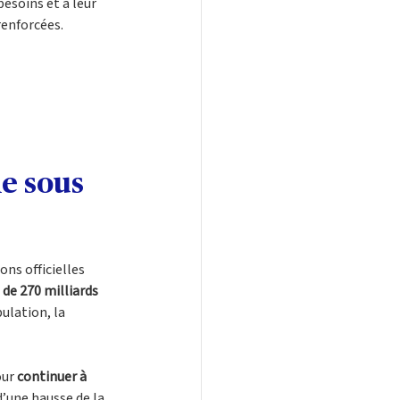
soins et à leur 
renforcées.
e sous 
ns officielles 
 de 270 milliards 
ulation, la 
ur 
continuer à 
’une hausse de la 