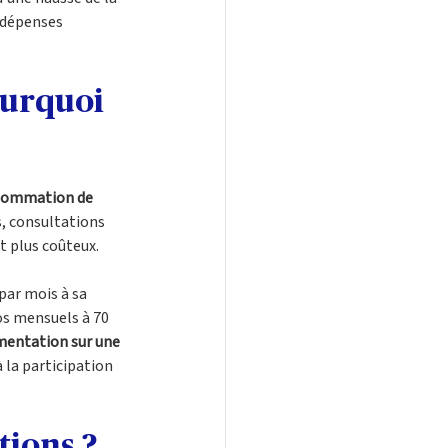
 dépenses 
urquoi 
nsommation de 
s, consultations 
t plus coûteux.
ar mois à sa 
s mensuels à 70 
entation sur une 
à la participation 
tions ?