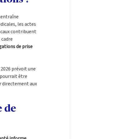
 entraîne 
icales, les actes 
icaux contribuent 
 cadre 
gations de prise 
) 2026 prévoit une 
 pourrait être 
er directement aux 
 de 
nté informe 