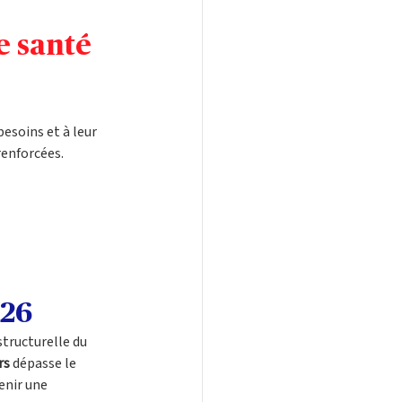
 santé 
soins et à leur 
renforcées.
026
tructurelle du 
rs
 dépasse le 
enir une 