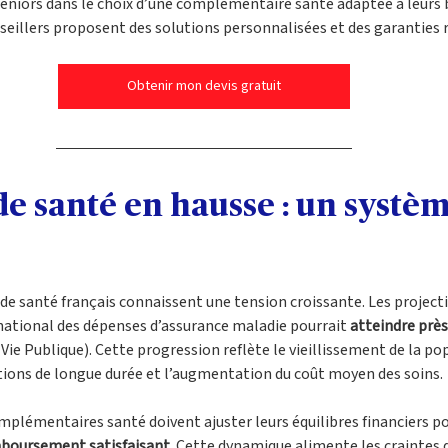
niors dans le choix d’une complémentaire santé adaptée à leurs be
seillers proposent des solutions personnalisées et des garanties 
Obtenir mon devis gratuit
e santé en hausse : un systèm
de santé français connaissent une tension croissante. Les projectio
national des dépenses d’assurance maladie pourrait 
atteindre près
: Vie Publique). Cette progression reflète le vieillissement de la pop
ctions de longue durée et l’augmentation du coût moyen des soins.
mplémentaires santé doivent ajuster leurs équilibres financiers po
mboursement satisfaisant
. Cette dynamique alimente les craintes d