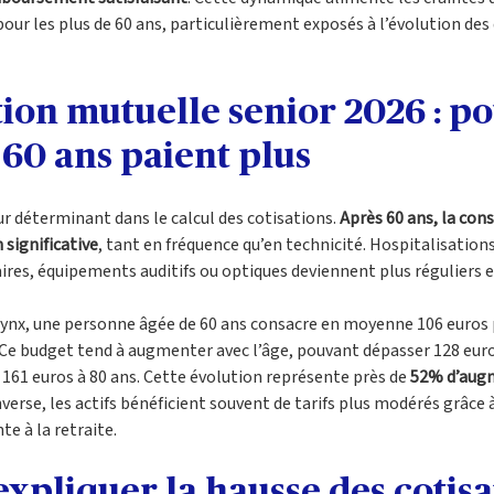
ur les plus de 60 ans, particulièrement exposés à l’évolution des
on mutuelle senior 2026 : po
 60 ans paient plus
ur déterminant dans le calcul des cotisations. 
Après 60 ans, la co
 significative
, tant en fréquence qu’en technicité. Hospitalisation
aires, équipements auditifs ou optiques deviennent plus réguliers e
lynx, une personne âgée de 60 ans consacre en moyenne 106 euros p
e budget tend à augmenter avec l’âge, pouvant dépasser 128 euro
 161 euros à 80 ans. Cette évolution représente près de 
52% d’augm
’inverse, les actifs bénéficient souvent de tarifs plus modérés grâce 
te à la retraite.
pliquer la hausse des cotisa