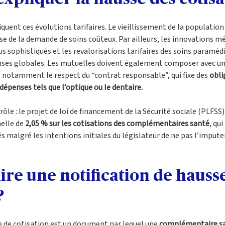
quent ces évolutions tarifaires. Le vieillissement de la population
 de la demande de soins coûteux. Par ailleurs, les innovations méd
us sophistiqués et les revalorisations tarifaires des soins paraméd
enses globales. Les mutuelles doivent également composer avec un
 notamment le respect du “contrat responsable”, qui fixe des 
obli
dépenses tels que l’optique ou le dentaire.
n rôle : le projet de loi de financement de la Sécurité sociale (PLFSS
elle de 
2,05 % sur les cotisations des complémentaires santé
, qui
és malgré les intentions initiales du législateur de ne pas l’imput
re une notification de hausse
? 
e de cotisation est un document par lequel une 
complémentaire sa