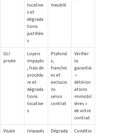
locative
meublé
s et 
dégrada
tions 
justifiée
s
GLI 
Loyers 
Plafond
Vérifier 
privée
impayés
s, 
la 
, frais de 
franchis
garantie
procédu
es et 
 « 
re et 
exclusio
détérior
dégrada
ns 
ations 
tions 
selon 
immobil
locative
contrat
ières » 
s
de votre 
contrat
Visale
Impayés
Dégrada
Conditio