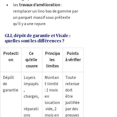
les
 travaux d'amélioration
 : 
remplacer un lino bas de gamme par 
un parquet massif sous prétexte 
qu'il y a une rayure.
GLI, dépôt de garantie et Visale : 
quelles sont les différences ?
Protecti
Ce 
Principa
Points 
on
qu’elle 
les 
à vérifier
couvre
limites
Dépôt 
Loyers 
Montan
Toute 
de 
impayés
t limité 
retenue 
garantie
, 
: 1 mois 
doit 
charges,
en 
être 
location
justifiée 
réparati
 vide, 2 
par des 
ons 
mois en 
preuves