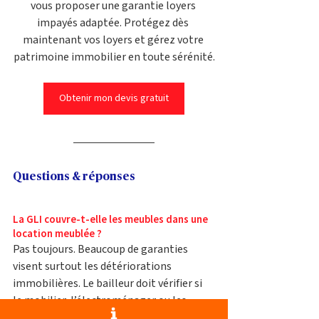
vous proposer une garantie loyers 
impayés adaptée. Protégez dès 
maintenant vos loyers et gérez votre 
patrimoine immobilier en toute sérénité.
Obtenir mon devis gratuit
Questions & réponses
La GLI couvre-t-elle les meubles dans une 
location meublée ?
Pas toujours. Beaucoup de garanties 
visent surtout les détériorations 
immobilières. Le bailleur doit vérifier si 
le mobilier, l’électroménager ou les 
équipements non fixés sont inclus.