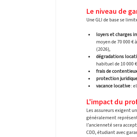
Le niveau de ga
Une GLI de base se limit
loyers et charges 
moyen de 70 000 € à 
(2026), 
dégradations locat
habituel de 10 000 
frais de contentieu
protection juridiqu
vacance locative
 : 
L'impact du prof
Les assureurs exigent un
généralement représent
l’ancienneté sera accept
CDD, étudiant avec garan