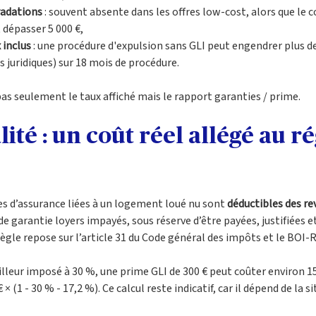
radations
 : souvent absente dans les offres low-cost, alors que le 
 dépasser 5 000 €, 
 inclus
 : une procédure d'expulsion sans GLI peut engendrer plus de
is juridiques) sur 18 mois de procédure.
pas seulement le taux affiché mais le rapport garanties / prime.
alité : un coût réel allégé au r
es d’assurance liées à un logement loué nu sont 
déductibles des re
e garantie loyers impayés, sous réserve d’être payées, justifiées e
ègle repose sur l’article 31 du Code général des impôts et le BOI
lleur imposé à 30 %, une prime GLI de 300 € peut coûter environ 15
 (1 - 30 % - 17,2 %). Ce calcul reste indicatif, car il dépend de la si