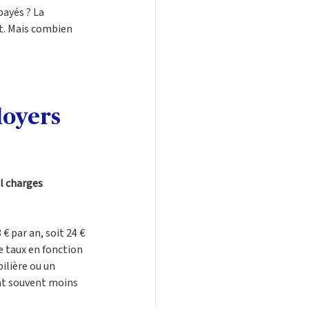
payés ? La 
t. Mais combien 
loyers 
l charges 
 par an, soit 24 € 
e taux en fonction 
ilière ou un 
ent souvent moins 