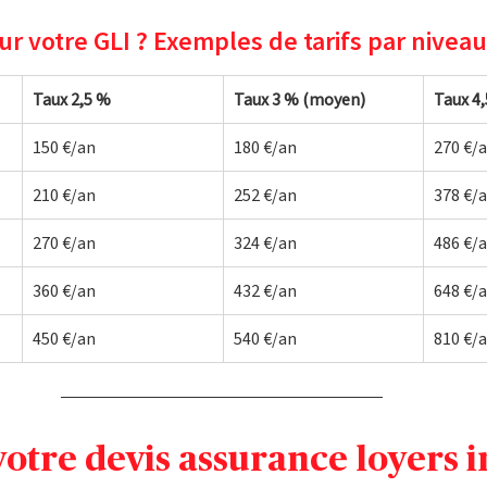
r votre GLI ? Exemples de tarifs par niveau
Taux 2,5 %
Taux 3 % (moyen)
Taux 4
150 €/an
180 €/an
270 €/
210 €/an
252 €/an
378 €/
270 €/an
324 €/an
486 €/
360 €/an
432 €/an
648 €/
450 €/an
540 €/an
810 €/
otre devis assurance loyers 