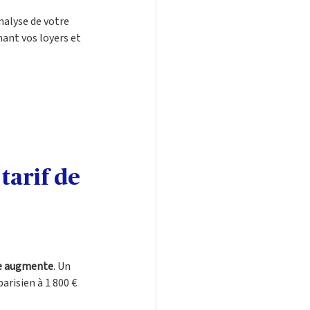
alyse de votre 
ant vos loyers et 
tarif de 
ime augmente
. Un 
risien à 1 800 € 