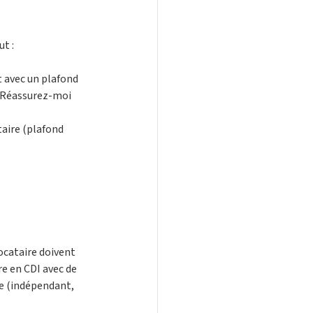
t :
t avec un plafond 
e Réassurez-moi 
aire (plafond 
ocataire doivent 
e en CDI avec de 
ue (indépendant, 