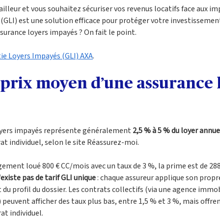
illeur et vous souhaitez sécuriser vos revenus locatifs face aux im
(GLI) est une solution efficace pour protéger votre investissemen
urance loyers impayés ? On fait le point.
ie Loyers Impayés (GLI) AXA
.
e prix moyen d’une assurance 
loyers impayés représente généralement 
2,5 % à 5 % du loyer annue
at individuel, selon le site Réassurez-moi. 
ement loué 800 € CC/mois avec un taux de 3 %, la prime est de 288 €
n'existe pas de tarif GLI unique
 : chaque assureur applique son propr
 du profil du dossier. Les contrats collectifs (via une agence immob
 peuvent afficher des taux plus bas, entre 1,5 % et 3 %, mais offr
t individuel.  