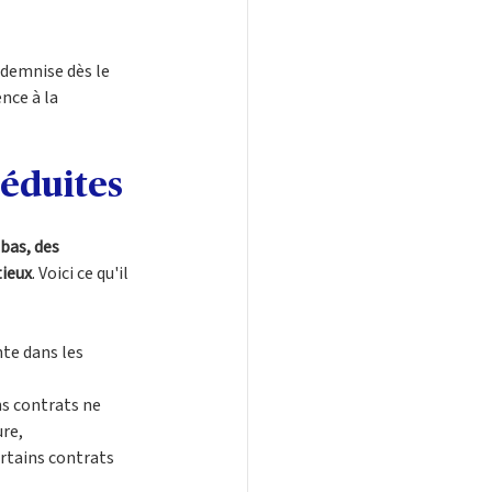
indemnise dès le 
nce à la 
réduites
bas, des 
tieux
. Voici ce qu'il 
nte dans les 
s contrats ne 
re, 
ertains contrats 