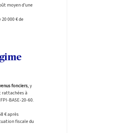
coût moyen d'une 
 20 000 € de 
égime 
venus fonciers
, y 
t rattachées à 
-RFPI-BASE-20-60.
8 € après 
tuation fiscale du 