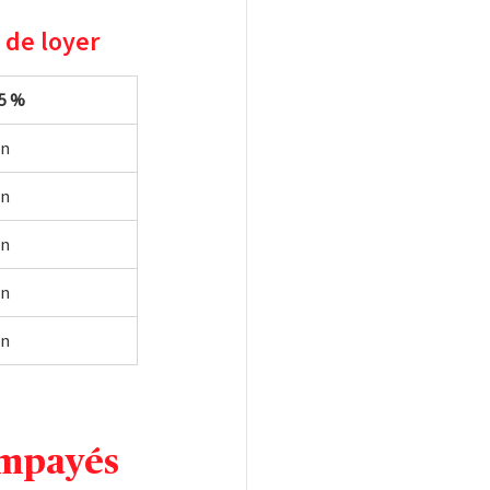
 de loyer
,5 %
an
an
an
an
an
impayés