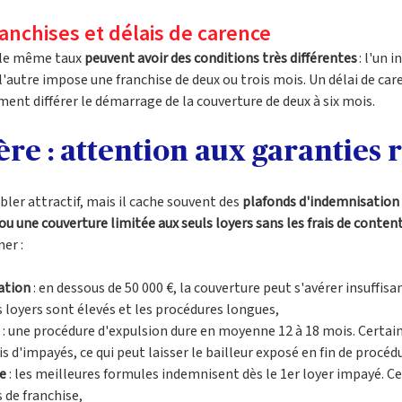
ranchises et délais de carence
 le même taux 
peuvent avoir des conditions très différentes 
: l'un 
'autre impose une franchise de deux ou trois mois. Un délai de care
ent différer le démarrage de la couverture de deux à six mois. 
ère : attention aux garanties 
ler attractif, mais il cache souvent des 
plafonds d'indemnisation 
u une couverture limitée aux seuls loyers sans les frais de conten
ner :
ation
 : en dessous de 50 000 €, la couverture peut s'avérer insuffisa
s loyers sont élevés et les procédures longues, 
 : une procédure d'expulsion dure en moyenne 12 à 18 mois. Certain
 d'impayés, ce qui peut laisser le bailleur exposé en fin de procédu
e
 : les meilleures formules indemnisent dès le 1er loyer impayé. C
 de franchise, 