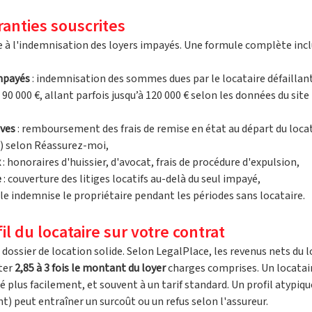
ranties souscrites
e à l'indemnisation des loyers impayés. Une formule complète inclu
impayés
 : indemnisation des sommes dues par le locataire défaillan
90 000 €, allant parfois jusqu’à 120 000 € selon les données du sit
ives
 : remboursement des frais de remise en état au départ du locat
€) selon Réassurez-moi, 
x
 : honoraires d'huissier, d'avocat, frais de procédure d'expulsion, 
e
 : couverture des litiges locatifs au-delà du seul impayé, 
elle indemnise le propriétaire pendant les périodes sans locataire.
il du locataire sur votre contrat
 dossier de location solide. Selon LegalPlace, les revenus nets du l
er 
2,85 à 3 fois le montant du loyer
 charges comprises. Un locatair
é plus facilement, et souvent à un tarif standard. Un profil atypiq
t) peut entraîner un surcoût ou un refus selon l'assureur.