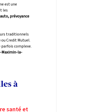
me est une 
t les 
 auto, prévoyance 
urs traditionnels 
 ou Credit Mutuel. 
e parfois complexe.
t-Maximin-la-
les à 
e santé et 