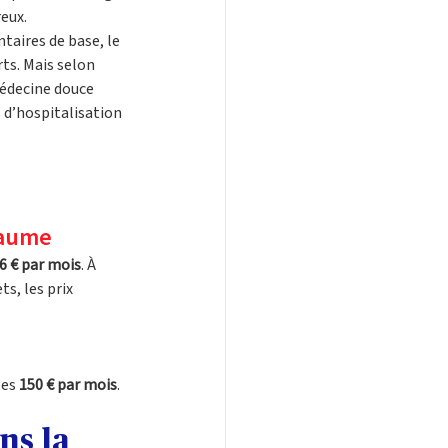
reux.
taires de base, le 
ts. Mais selon 
médecine douce 
 d’hospitalisation 
Baume
6 € par mois
. À 
, les prix 
es 
150 € par mois
.
ns la 