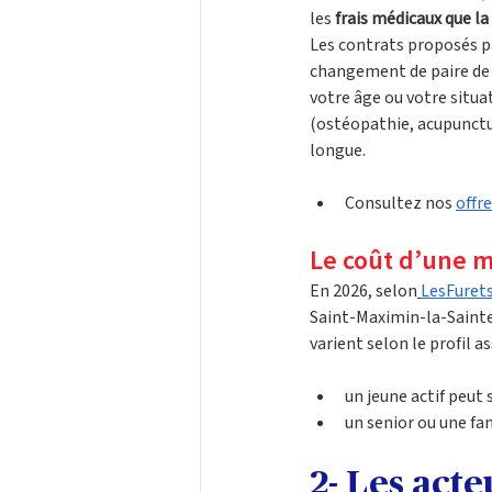
les 
frais médicaux que l
Les contrats proposés par
changement de paire de l
votre âge ou votre situat
(ostéopathie, acupunctur
longue.
Consultez nos 
offr
Le coût d’une 
En 2026, selon
LesFuret
Saint-Maximin-la-Sainte
varient selon le profil as
un jeune actif peut 
un senior ou une fa
2- Les acte