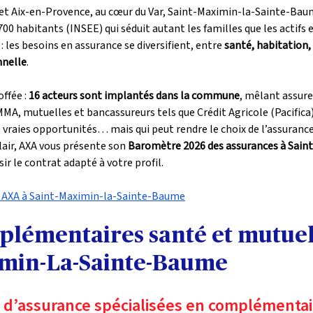
e et Aix-en-Provence, au cœur du Var, Saint-Maximin-la-Sainte-Bau
0 habitants (INSEE) qui séduit autant les familles que les actifs e
 les besoins en assurance se diversifient, entre 
santé, habitation,
nnelle
.
ffée : 
16 acteurs sont implantés dans la commune
, mêlant assure
A, mutuelles et bancassureurs tels que Crédit Agricole (Pacifica)
de vraies opportunités… mais qui peut rendre le choix de l’assuranc
clair, AXA vous présente son 
Baromètre 2026 des assurances à Sain
sir le contrat adapté à votre profil.
 AXA à Saint-Maximin-la-Sainte-Baume
mplémentaires santé et mutuel
imin-La-Sainte-Baume
d’assurance spécialisées en complémentair