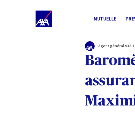
MUTUELLE
PRE
Agent général AXA
1
Baromèt
assuran
Maximi