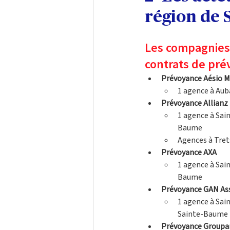
région de 
Les compagnies 
contrats de pr
Prévoyance Aésio M
1 agence à Aub
Prévoyance Allianz
1 agence à Sai
Baume
Agences à Trets
Prévoyance AXA
1 agence à Sai
Baume
Prévoyance GAN As
1 agence à Sai
Sainte-Baume
Prévoyance Group