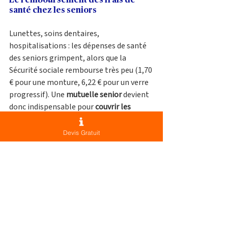
Le remboursement des frais de 
santé chez les seniors 
Lunettes, soins dentaires, 
hospitalisations : les dépenses de santé 
des seniors grimpent, alors que la 
Sécurité sociale rembourse très peu (1,70 
€ pour une monture, 6,22 € pour un verre 
progressif). Une 
mutuelle senior
 devient 
donc indispensable pour 
couvrir les 
dépassements d’honoraires, les 
prothèses ou la chambre particulière
. À 
Devis Gratuit
Cannes, le Centre Hospitalier Simone 
Veil a enregistré en 2023 plus de 23 000 
patients et 37 000 séjours 
hospitaliers soulignant l’importance 
d’une couverture adaptée.