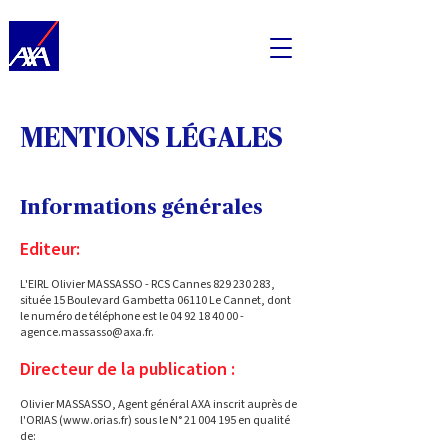
MENTIONS LÉGALES
Informations générales
Editeur:
L'EIRL Olivier MASSASSO - RCS Cannes
829 230 283
,
située 15 Boulevard Gambetta 06110 Le Cannet, dont
le numéro de téléphone est le
04 92 18 40 00
-
agence.massasso@axa.fr
.
Directeur de la publication :
Olivier MASSASSO, Agent général AXA inscrit auprès de
l'ORIAS (
www.orias.fr
) sous le N°
21 004 195
en qualité
de: