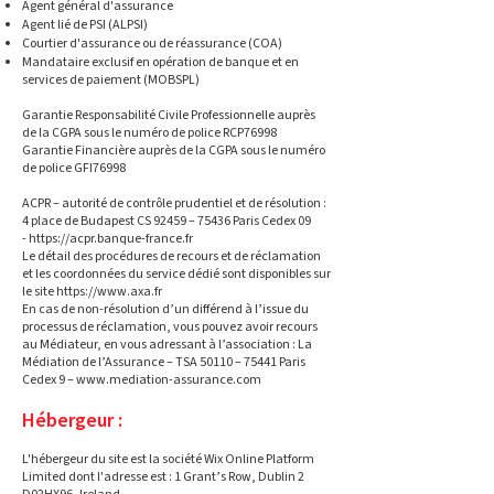
Agent général d'assurance
Agent lié de PSI (ALPSI)
Courtier d'assurance ou de réassurance (COA)
Mandataire exclusif en opération de banque et en
services de paiement (MOBSPL)
Garantie Responsabilité Civile Professionnelle auprès
de la CGPA sous le numéro de police RCP76998
Garantie Financière auprès de la CGPA sous le numéro
de police GFI76998
ACPR – autorité de contrôle prudentiel et de résolution :
4 place de Budapest CS 92459 – 75436 Paris Cedex 09
-
https://acpr.banque-france.fr
Le détail des procédures de recours et de réclamation
et les coordonnées du service dédié sont disponibles sur
le site
https://www.axa.fr
En cas de non-résolution d’un différend à l’issue du
processus de réclamation, vous pouvez avoir recours
au Médiateur, en vous adressant à l’association : La
Médiation de l’Assurance – TSA 50110 – 75441 Paris
Cedex 9 –
www.mediation-assurance.com
Hébergeur :
L'hébergeur du site est la société Wix Online Platform
Limited dont l'adresse est : 1 Grant’s Row, Dublin 2