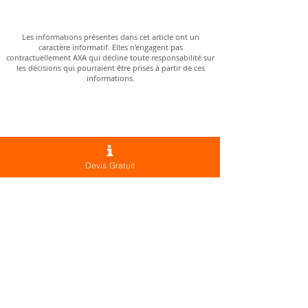
Les informations présentes dans cet article ont un
caractère informatif. Elles n’engagent pas
contractuellement AXA qui décline toute responsabilité sur
les décisions qui pourraient être prises à partir de ces
informations.
Besoin d’un conseil ?
Contactez-nous !
Vous souhaitez en savoir plus sur les
Devis Gratuit
solutions AXA ?
Nous vous accompagnons dans le choix
de votre complémentaire santé, mais
aussi en assurance, prévoyance et
banque.
Nos agences
Agence Le Cannet