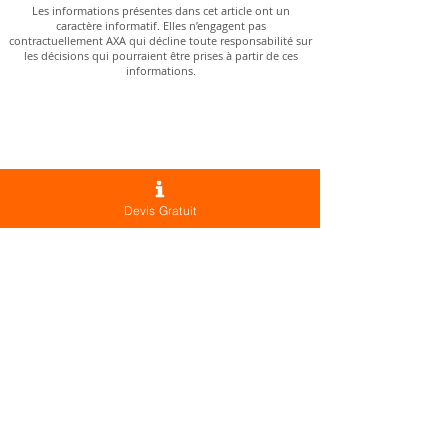
Les informations présentes dans cet article ont un
caractère informatif. Elles n’engagent pas
contractuellement AXA qui décline toute responsabilité sur
les décisions qui pourraient être prises à partir de ces
informations.
Besoin d’un conseil ?
Contactez-nous !
Vous souhaitez en savoir plus sur les
solutions AXA ?
Devis Gratuit
Nous vous accompagnons dans le choix
de votre complémentaire santé, mais
aussi en assurance, prévoyance et
banque.
Nos agences
Agence Le Cannet
15, Boulevard Gambetta
06110 Le Cannet