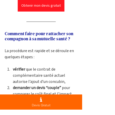
Obtenir mon devis gratuit
Comment faire pour rattacher son 
compagnon à sa mutuelle santé ?
La procédure est rapide et se déroule en 
quelques étapes :
vérifier
 que le contrat de 
complémentaire santé actuel 
autorise l’ajout d’un concubin,
demander un devis “couple”
 pour 
comparer le coût final et l’impact 
sur les garanties,
Devis Gratuit
réunir les justificatifs
 de vie 
commune : bail, facture aux deux 